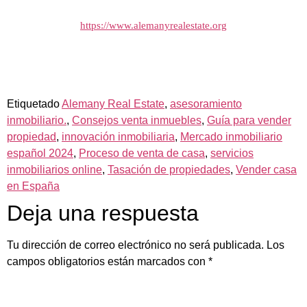
https://www.alemanyrealestate.org
Etiquetado
Alemany Real Estate
,
asesoramiento
inmobiliario.
,
Consejos venta inmuebles
,
Guía para vender
propiedad
,
innovación inmobiliaria
,
Mercado inmobiliario
español 2024
,
Proceso de venta de casa
,
servicios
inmobiliarios online
,
Tasación de propiedades
,
Vender casa
en España
Deja una respuesta
Tu dirección de correo electrónico no será publicada.
Los
campos obligatorios están marcados con
*