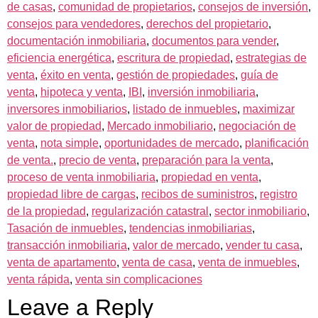
de casas
,
comunidad de propietarios
,
consejos de inversión
,
consejos para vendedores
,
derechos del propietario
,
documentación inmobiliaria
,
documentos para vender
,
eficiencia energética
,
escritura de propiedad
,
estrategias de
venta
,
éxito en venta
,
gestión de propiedades
,
guía de
venta
,
hipoteca y venta
,
IBI
,
inversión inmobiliaria
,
inversores inmobiliarios
,
listado de inmuebles
,
maximizar
valor de propiedad
,
Mercado inmobiliario
,
negociación de
venta
,
nota simple
,
oportunidades de mercado
,
planificación
de venta.
,
precio de venta
,
preparación para la venta
,
proceso de venta inmobiliaria
,
propiedad en venta
,
propiedad libre de cargas
,
recibos de suministros
,
registro
de la propiedad
,
regularización catastral
,
sector inmobiliario
,
Tasación de inmuebles
,
tendencias inmobiliarias
,
transacción inmobiliaria
,
valor de mercado
,
vender tu casa
,
venta de apartamento
,
venta de casa
,
venta de inmuebles
,
venta rápida
,
venta sin complicaciones
Leave a Reply