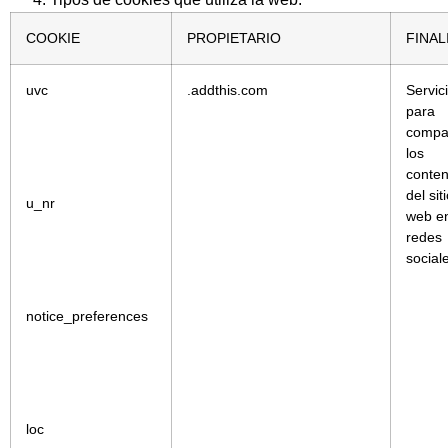
COOKIE
PROPIETARIO
FINAL
uvc
.addthis.com
Servic
para
compar
los
conten
del sit
u_nr
web en
redes
social
notice_preferences
loc