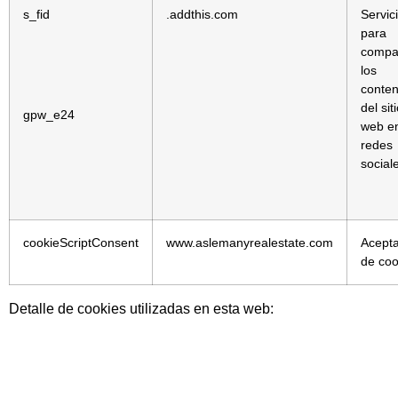
s_fid
.addthis.com
Servic
para
compar
los
conten
del sit
gpw_e24
web en
redes
social
cookieScriptConsent
www.aslemanyrealestate.com
Acepta
de coo
Detalle de cookies utilizadas en esta web: